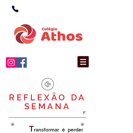
(38) 3676-1362
(Unidade I)
(38) 3676-5366
(Unidade II)
REFLEXÃO DA
SEMANA
T
ransformar é perder