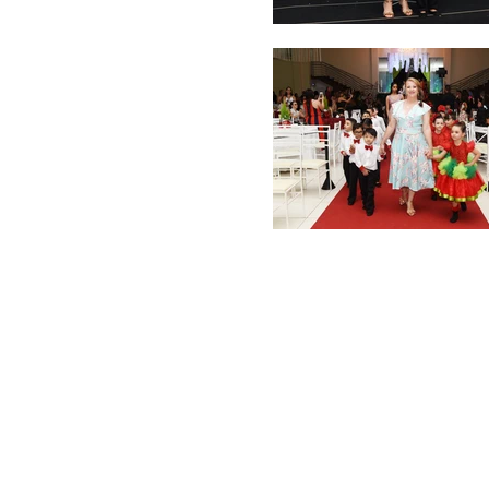
Unidade I : Rua Nossa Senhora do Carmo, 4
Centro, Unaí-MG
CEP: 38.610-034 – Tel.: (38) 3676-1362
Unidade II : Rua Prefeito João Costa, 828 -